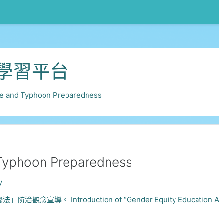
學習平台
搜
nd Typhoon Preparedness
phoon Preparedness
y
Introduction of “Gender Equity Education Act” And “