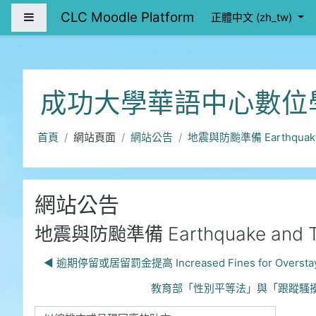
跳至主內容
CLC Moodle Platform
側板
正體中文 ‎(zh_tw)‎
成功大學華語中心數位
首頁
網站頁面
網站公告
地震與防颱準備 Earthquake a
網站公告
地震與防颱準備 Earthquake and Ty
◀︎ 逾期停留或居留罰金提高 Increased Fines for Oversta
教育部「性別平等法」與「跟蹤騷擾法」防治觀念宣導。 