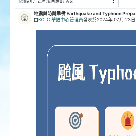
顯示模式
地震與防颱準備 Earthquake and Typhoon Prepa
Number of replies: 0
由
KCLC 華語中心管理員
發表於
2024年 07月 23日(