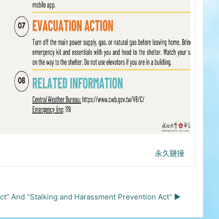
永久鏈接
Stalking and Harassment Prevention Act” ▶︎