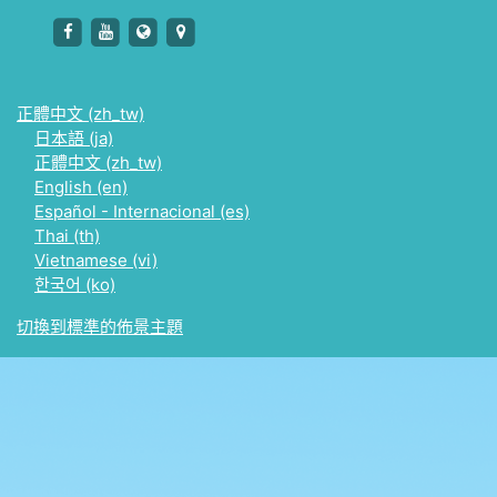
https://www.facebook.com/NCKUCLC
https://www.youtube.com/channel/UCl3dROl0A
http://kclc.ncku.edu.tw/langcenter/
https://www.google.com.tw/maps
正體中文 ‎(zh_tw)‎
日本語 ‎(ja)‎
正體中文 ‎(zh_tw)‎
English ‎(en)‎
Español - Internacional ‎(es)‎
Thai ‎(th)‎
Vietnamese ‎(vi)‎
한국어 ‎(ko)‎
切換到標準的佈景主題