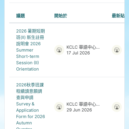
議題
開始於
最新貼文
狀態
List of discussions. Showing 12 of 
2026 暑期短期
班(II) 新生註冊
說明會 2026
KCLC 華語中心管理員
Summer
17 Jul 2026
17
Short-term
Session (II)
Orientation
2026秋季班課
程續讀意願調
查與申請
Survey &
KCLC 華語中心管理員
29 Jun 2026
29
Application
Form for 2026
Autumn