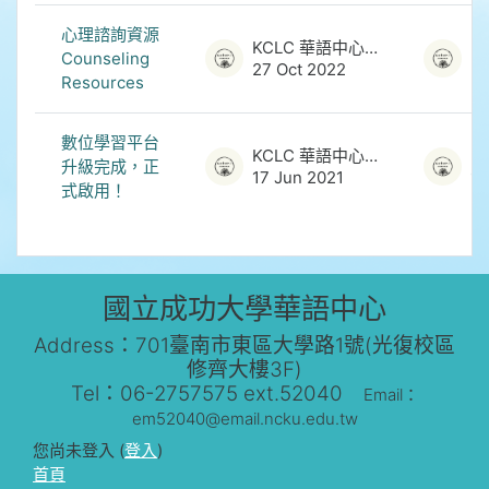
心理諮詢資源
KCLC 華語中心管理員
Counseling
27 Oct 2022
27
Resources
數位學習平台
KCLC 華語中心管理員
升級完成，正
17 Jun 2021
17
式啟用！
國立成功大學華語中心
Address：701臺南市東區大學路1號(光復校區
修齊大樓3F)
Tel：06-2757575 ext.52040
Email：
em52040@email.ncku.edu.tw
您尚未登入 (
登入
)
首頁