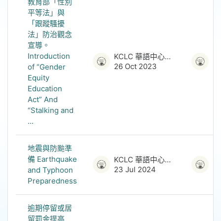
教育部「性別
平等法」與
「跟蹤騷擾
法」防治觀念
宣導。
Introduction
KCLC 華語中心管理員
26 Oct 2023
26
of “Gender
Equity
Education
Act” And
“Stalking and
...
地震與防颱準
備 Earthquake
KCLC 華語中心管理員
23 Jul 2024
23
and Typhoon
Preparedness
逾期停留或居
留罰金提高