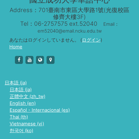
Address：701臺南市東區大學路1號(光復校區
修齊大樓3F)
Tel：06-2757575 ext.52040
Email：
em52040@email.ncku.edu.tw
あなたはログインしていません。 (
ログイン
)
Home
https://www.facebook.com/NCKUCLC
https://www.youtube.com/channel/UCl3dROl0A
http://kclc.ncku.edu.tw/langcenter/
https://www.google.com.tw/maps
日本語 ‎(ja)‎
日本語 ‎(ja)‎
正體中文 ‎(zh_tw)‎
English ‎(en)‎
Español - Internacional ‎(es)‎
Thai ‎(th)‎
Vietnamese ‎(vi)‎
한국어 ‎(ko)‎