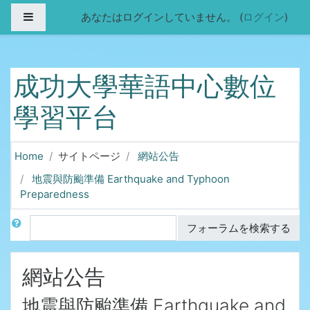
メインコンテンツへスキップする
サイドパネル
あなたはログインしていません。 (
ログイン
)
成功大學華語中心數位
學習平台
Home
サイトページ
網站公告
地震與防颱準備 Earthquake and Typhoon
Preparedness
検索
フォーラムを検索する
網站公告
地震與防颱準備 Earthquake and