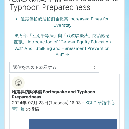
Typhoon Preparedness
← 逾期停留或居留罰金提高 Increased Fines for
Overstay
教育部「性別平等法」與「跟蹤騷擾法」防治觀念
宣導。 Introduction of “Gender Equity Education
Act” And “Stalking and Harassment Prevention
Act” →
表示モード
地震與防颱準備 Earthquake and Typhoon
返信数: 0
Preparedness
2024年 07月 23日(Tuesday) 16:03
-
KCLC 華語中心
管理員
の投稿