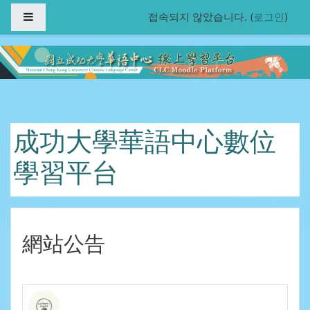
주 내용으로 가기
Side panel
접속되지 않았습니다. (
로그인
)
成功大學華語中心數位
學習平台
網站公告