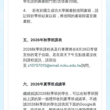
學生證的圖書館門禁
(
含借書
)
功能。
4.
若有於國立成功大學圖書館借閱書籍，請
記得於季班結束以前，將借閱的書籍歸還至圖
書館。
五、
2026
年秋季班課表
2026
秋季班課程表及行事曆將在
8
月
26
日寄發
至你的電子信箱。若在當天下午五點後還沒收
到課程資訊，請寫信
至
z10707015@email.ncku.edu.tw
詢問。
六、
2026
年夏季班成績單
繼續就讀
2026
秋季班的學生，可以在秋季班開
始上課的第一個禮拜收到夏季班成績單。不續
讀
2026
秋季班的學生請填寫下面的
Google
表
單，提供姓名、郵件地址等資訊以便我們寄送