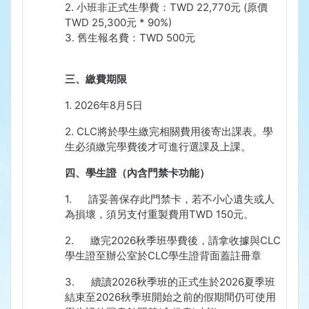
2.
小班非正式生學費：
TWD 22,770
元
(
原價
TWD 25,300
元
* 90%)
3.
舊生報名費：
TWD 500
元
三、繳費期限
1.
2026
年
8
月
5
日
2. CLC
將於學生繳完相關費用後寄出課表。學
生必須繳完學費後才可進行選課及上課。
四、學生證（內含門禁卡功能）
1.
請妥善保存此門禁卡，若不小心遺失或人
為損壞，須另支付重製費用
TWD 150
元。
2.
繳完
2026
秋季班學費後，請拿收據與
CLC
學生證至辦公室於
CLC
學生證背面蓋註冊章
3.
續讀
2026
秋季班的正式生於
2026
夏季班
結束至
2026
秋季班開始之前的假期間仍可使用