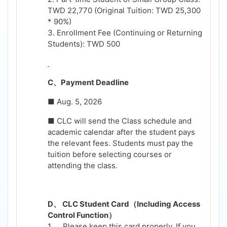
TWD 22,770 (Original Tuition: TWD 25,300
* 90%)
3. Enrollment Fee (Continuing or Returning
Students): TWD 500
C
、
Payment Deadline
■
Aug. 5, 2026
■ CLC will send the Class schedule and
academic calendar after the student pays
the relevant fees. Students must pay the
tuition before selecting courses or
attending the class.
D
、
CLC Student Card
（
Including Access
Control Function
）
1.
Please keep this card properly. If you