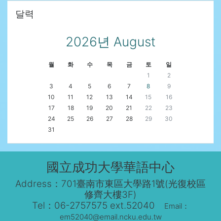
달력 생략
달력
2026년 August
월
화
수
목
금
토
일
1
2
3
4
5
6
7
8
9
10
11
12
13
14
15
16
17
18
19
20
21
22
23
24
25
26
27
28
29
30
31
國立成功大學華語中心
Address：701臺南市東區大學路1號(光復校區
修齊大樓3F)
Tel：06-2757575 ext.52040
Email：
em52040@email.ncku.edu.tw