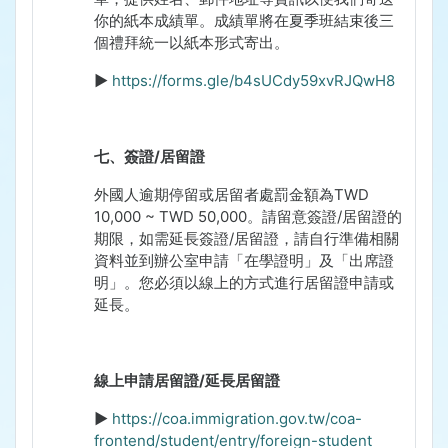
你的紙本成績單。成績單將在夏季班結束後三
個禮拜統一以紙本形式寄出。
►
https://forms.gle/b4sUCdy59xvRJQwH8
七、簽證
/
居留證
外國人逾期停留或居留者處罰金額為
TWD
10,000 ~ TWD 50,000
。請留意簽證
/
居留證的
期限，如需延長簽證
/
居留證，請自行準備相關
資料並到辦公室申請「在學證明」及「出席證
明」。您必須以線上的方式進行居留證申請或
延長。
線上申請居留證
/
延長居留證
►
https://coa.immigration.gov.tw/coa-
frontend/student/entry/foreign-student