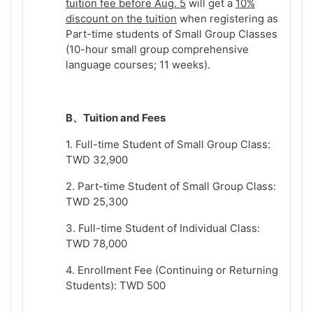
tuition fee before Aug. 5
will get a
10%
discount on the tuition
when registering as
Part-time students of Small Group Classes
(10-hour small group comprehensive
language courses; 11 weeks)
.
B
、
Tuition and Fees
1. Full-time Student of Small Group Class:
TWD 32,900
2. Part-time Student of Small Group Class:
TWD 25,300
3. Full-time Student of Individual Class:
TWD 78,000
4. Enrollment Fee (Continuing or Returning
Students): TWD 500