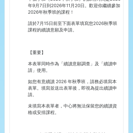
年
9
月
7
日到
2026
年
11
月
20
日。歡迎你繼續參加
2026
年秋季班的課程！
請於
7
月
15
日前至下面表單填寫您
2026
秋季班
課程的續讀意願及申請。
【重要】
本表單同時作為「續讀意願調查」及「續讀申
請」使用。
如您有意續讀
2026
年秋季班，請務必填寫本
表單。填寫並送出表單後，即視為提出續讀申
請。
未填寫本表單者，中心將無法保留您的續讀資
格或安排課程。