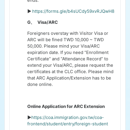
ends.
►
https://forms.gle/b4sUCdy59xvRJQwH8
G、
Visa/ARC
Foreigners overstay with Visitor Visa or
ARC will be fined TWD 10,000 ~ TWD
50,000.
Please mind your Visa/ARC
expiration date. If you need “Enrollment
Certificate“ and “Attendance Record” to
extend your Visa/ARC, please request the
certificates at the CLC office.
Please mind
that ARC Application/Extension has to be
done online.
Online Application for ARC Extension
►
https://coa.immigration.gov.tw/coa-
frontend/student/entry/foreign-student