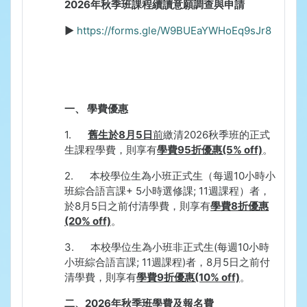
2026
年秋季班課程續讀意願調查與申請
►
https://forms.gle/W9BUEaYWHoEq9sJr8
一、
學費優惠
1.
舊生於
8
月
5
日
前
繳清
2026
秋季班的正式
生課程學費，則享有
學費
95
折優惠
(5% off)
。
2.
本校學位生為小班正式生（每週
10
小時小
班綜合語言課
+ 5
小時選修課
; 11
週課程）者，
於
8
月
5
日之前付清學費，則享有
學費
8
折優惠
(20% off)
。
3.
本校學位生為小班非正式生
(
每週
10
小時
小班綜合語言課
; 11
週課程
)
者，
8
月
5
日之前付
清學費，則享有
學費
9
折優惠
(10% off)
。
二、
2026
年秋季班學費及報名費