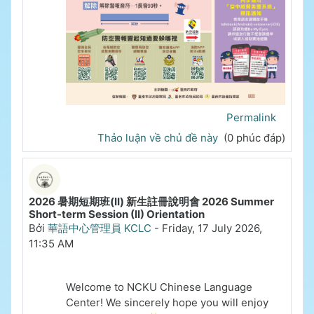
Permalink
Thảo luận về chủ đề này
(0 phúc đáp)
2026 暑期短期班(II) 新生註冊說明會 2026 Summer
Short-term Session (II) Orientation
Bởi
華語中心管理員 KCLC
-
Friday, 17 July 2026,
11:35 AM
Welcome to NCKU Chinese Language
Center!
We sincerely hope you will enjoy