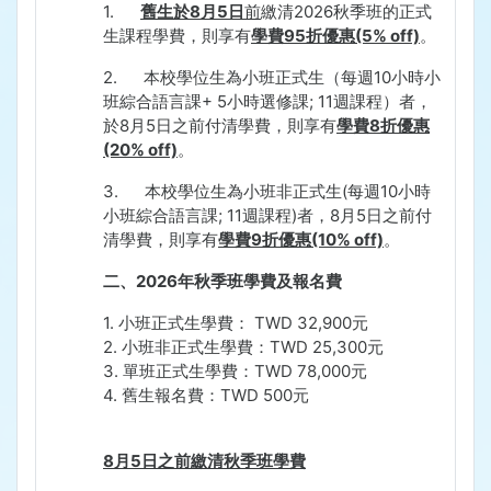
1.
舊生於
8
月
5
日
前
繳清
2026
秋季班的正式
生課程學費，則享有
學費
95
折優惠
(5% off)
。
2.
本校學位生為小班正式生（每週
10
小時小
班綜合語言課
+ 5
小時選修課
; 11
週課程）者，
於
8
月
5
日之前付清學費，則享有
學費
8
折優惠
(20% off)
。
3.
本校學位生為小班非正式生
(
每週
10
小時
小班綜合語言課
; 11
週課程
)
者，
8
月
5
日之前付
清學費，則享有
學費
9
折優惠
(10% off)
。
二、
2026
年秋季班學費及報名費
1.
小班正式生學費：
TWD 32,900
元
2.
小班非正式生學費：
TWD 25,300
元
3.
單班正式生學費：
TWD 78,000
元
4.
舊生報名費：
TWD 500
元
8
月
5
日之前繳清秋季班學費