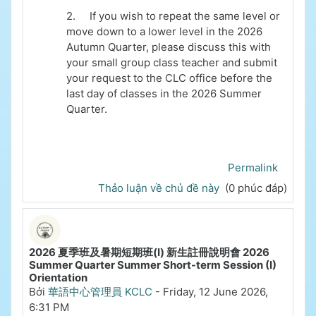
2.
If you wish to repeat the same level or
move down to a lower level in the 2026
Autumn Quarter, please discuss this with
your small group class teacher and submit
your request to the CLC office before the
last day of classes in the 2026 Summer
Quarter.
Permalink
Thảo luận về chủ đề này
(0 phúc đáp)
2026 夏季班及暑期短期班(I) 新生註冊說明會 2026
Summer Quarter Summer Short-term Session (I)
Orientation
Bởi
華語中心管理員 KCLC
-
Friday, 12 June 2026,
6:31 PM