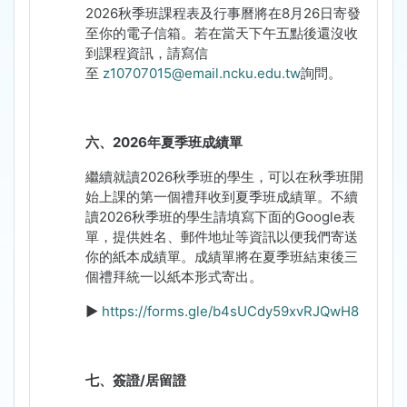
2026
秋季班課程表及行事曆將在
8
月
26
日寄發
至你的電子信箱。若在當天下午五點後還沒收
到課程資訊，請寫信
至
z10707015@email.ncku.edu.tw
詢問。
六、
2026
年夏季班成績單
繼續就讀
2026
秋季班的學生，可以在秋季班開
始上課的第一個禮拜收到夏季班成績單。不續
讀
2026
秋季班的學生請填寫下面的
Google
表
單，提供姓名、郵件地址等資訊以便我們寄送
你的紙本成績單。成績單將在夏季班結束後三
個禮拜統一以紙本形式寄出。
►
https://forms.gle/b4sUCdy59xvRJQwH8
七、簽證
/
居留證