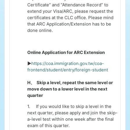
Certificate“ and “Attendance Record” to
extend your Visa/ARC, please request the
certificates at the CLC office.
Please mind
that ARC Application/Extension has to be
done online.
Online Application for ARC Extension
►
https://coa.immigration.gov.tw/coa-
frontend/student/entry/foreign-student
H、
Skip a level, repeat the same level or
move down to a lower level in the next
quarter
1.
If you would like to skip a level in the
next quarter, please apply and join the skip-
a-level test within one week after the final
exam of this quarter.