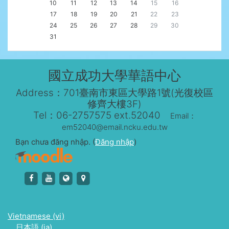
10
11
12
13
14
15
16
17
18
19
20
21
22
23
24
25
26
27
28
29
30
31
國立成功大學華語中心
Address：701臺南市東區大學路1號(光復校區
修齊大樓3F)
Tel：06-2757575 ext.52040
Email：
em52040@email.ncku.edu.tw
Bạn chưa đăng nhập. (
Đăng nhập
)
https://www.facebook.com/NCKUCLC
https://www.youtube.com/channel/UCl3dROl0A
http://kclc.ncku.edu.tw/langcenter/
https://www.google.com.tw/maps
Vietnamese ‎(vi)‎
日本語 ‎(ja)‎