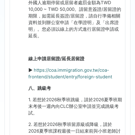
外國人逾期停留或居留者處罰金額為
TWD
10,000 ~ TWD 50,000
。請留意簽證
/
居留證的
期限，如需延長簽證
/
居留證，請自行準備相關
資料並到辦公室申請「在學證明」及「出席證
明」。您必須以線上的方式進行居留證申請或
延長。
線上申請居留證
/
延長居留證
►
https://coa.immigration.gov.tw/coa-
frontend/student/entry/foreign-student
八、跳級考
1.
若想於
2026
秋季班跳級，請於
2026
夏季班期
末考後一週內向
CLC
辦公室申請並完成跳級考
試。
2.
若想於
2026
秋季班留原級或降級，請於
2026
夏季班課程最後一日結束前與小班老師討