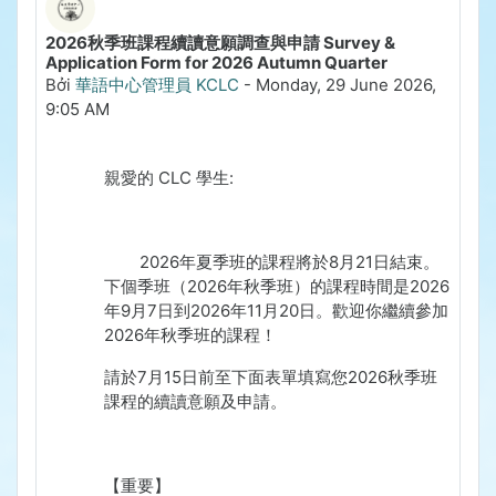
2026秋季班課程續讀意願調查與申請 Survey &
Application Form for 2026 Autumn Quarter
Bởi
華語中心管理員 KCLC
-
Monday, 29 June 2026,
9:05 AM
親愛的
CLC
學生
:
2026
年夏季班的課程將於
8
月
21
日結束。
下個季班（
2026
年秋季班）的課程時間是
2026
年
9
月
7
日到
2026
年
11
月
20
日。歡迎你繼續參加
2026
年秋季班的課程！
請於
7
月
15
日前至下面表單填寫您
2026
秋季班
課程的續讀意願及申請。
【重要】