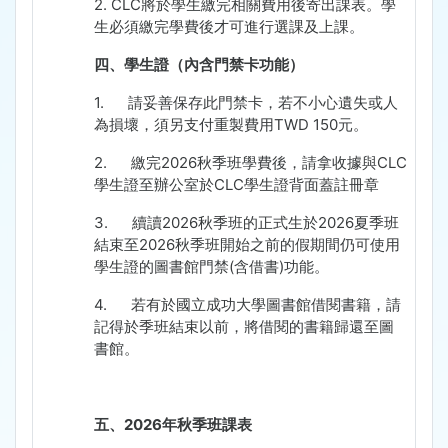
2. CLC
將於學生繳完相關費用後寄出課表。學
生必須繳完學費後才可進行選課及上課。
四、學生證（內含門禁卡功能）
1.
請妥善保存此門禁卡，若不小心遺失或人
為損壞，須另支付重製費用
TWD 150
元。
2.
繳完
2026
秋季班學費後，請拿收據與
CLC
學生證至辦公室於
CLC
學生證背面蓋註冊章
3.
續讀
2026
秋季班的正式生於
2026
夏季班
結束至
2026
秋季班開始之前的假期間仍可使用
學生證的圖書館門禁
(
含借書
)
功能。
4.
若有於國立成功大學圖書館借閱書籍，請
記得於季班結束以前，將借閱的書籍歸還至圖
書館。
五、
2026
年秋季班課表