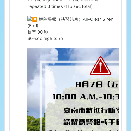
repeated 3 times (115 sec total)
解除警報（演習結束）All-Clear Siren
(End)
長音 90 秒
90-sec high tone