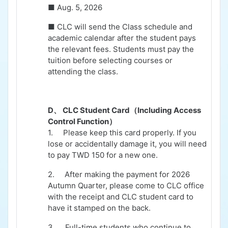
■
Aug. 5, 2026
■ CLC will send the Class schedule and
academic calendar after the student pays
the relevant fees. Students must pay the
tuition before selecting courses or
attending the class.
D
、
CLC Student Card
（
Including Access
Control Function
）
1.
Please keep this card properly. If you
lose or accidentally damage it, you will need
to pay TWD 150 for a new one.
2.
After making the payment for 2026
Autumn Quarter, please come to CLC office
with the receipt and CLC student card to
have it stamped on the back.
3.
Full-time students who continue to