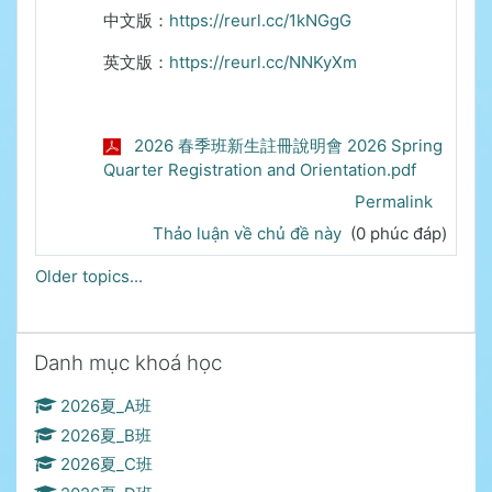
中文版：
https://reurl.cc/1kNGgG
英文版：
https://reurl.cc/NNKyXm
2026 春季班新生註冊說明會 2026 Spring
Quarter Registration and Orientation.pdf
Permalink
Thảo luận về chủ đề này
(0 phúc đáp)
Older topics...
Bỏ qua Danh mục khoá học
Danh mục khoá học
2026夏_A班
2026夏_B班
2026夏_C班